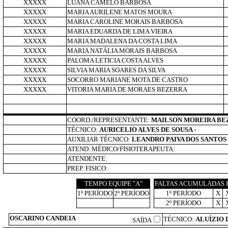
XXXXX
LUANA CAMELO BARBOSA
XXXXX
MARIA AURILENE MATOS MOURA
XXXXX
MARIA CAROLINE MORAIS BARBOSA
XXXXX
MARIA EDUARDA DE LIMA VIEIRA
XXXXX
MARIA MADALENA DA COSTA LIMA
XXXXX
MARIA NATÁLIA MORAIS BARBOSA
XXXXX
PALOMA LETICIA COSTA ALVES
XXXXX
SILVIA MARIA SOARES DA SILVA
XXXXX
SOCORRO MARIANE MOTA DE CASTRO
XXXXX
VITORIA MARIA DE MORAES BEZERRA
COORD./REPRESENTANTE:
MAILSON MOREIRA BEZ
TÉCNICO:
AURICELIO ALVES DE SOUSA -
AUXILIAR TÉCNICO:
LEANDRO PAIVA DOS SANTOS 
ATEND. MÉDICO/FISIOTERAPEUTA:
ATENDENTE:
PREP. FISICO:
TEMPO EQUIPE "A"
FALTAS ACUMULADAS E
1º PERÍODO
2º PERÍODO
1º PERÍODO
X
2º PERÍODO
X
OSCARINO CANDEIA
TÉCNICO:
ALUÍZIO 
SAÍDA