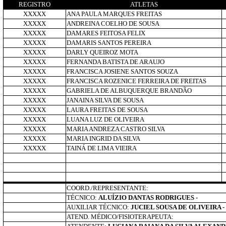
REGISTRO
ATLETAS
XXXXX
ANA PAULA MARQUES FREITAS
XXXXX
ANDREINA COELHO DE SOUSA
XXXXX
DAMARES FEITOSA FELIX
XXXXX
DAMARIS SANTOS PEREIRA
XXXXX
DARLY QUEIROZ MOTA
XXXXX
FERNANDA BATISTA DE ARAUJO
XXXXX
FRANCISCA JOSIENE SANTOS SOUZA
XXXXX
FRANCISCA ROZENICE FERREIRA DE FREITAS
XXXXX
GABRIELA DE ALBUQUERQUE BRANDÃO
XXXXX
JANAINA SILVA DE SOUSA
XXXXX
LAURA FREITAS DE SOUSA
XXXXX
LUANA LUZ DE OLIVEIRA
XXXXX
MARIA ANDREZA CASTRO SILVA
XXXXX
MARIA INGRID DA SILVA
XXXXX
TAINÁ DE LIMA VIEIRA
COORD./REPRESENTANTE:
TÉCNICO:
ALUÍZIO DANTAS RODRIGUES -
AUXILIAR TÉCNICO:
JUCIEL SOUSA DE OLIVEIRA -
ATEND. MÉDICO/FISIOTERAPEUTA: