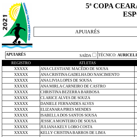
5ª COPA CEAR
ESP
APUIARÉS
APUIARÉS
TÉCNICO:
AURICELI
SAÍDA
REGISTRO
ATLETAS
XXXXX
ANA CLESTIANE MACÊDO DE SOUSA
XXXXX
ANA CRISTINA GADELHA DO NASCIMENTO
XXXXX
ANA LIVIA LOPES DE SOUSA
XXXXX
ANA MIRLA CARNEIRO DE CASTRO
XXXXX
CHRISTINA BEZERRA BARBOSA
XXXXX
CLARICE ALVES DE SOUZA
XXXXX
DANIELE FERNANDES ALVES
XXXXX
ELIZANARA PIRES MENDES
XXXXX
ISABELLA DOS SANTOS SOUSA
XXXXX
JESSICA MONTEIRO DE SOUSA
XXXXX
JULIANA KELY LOBO COSTA
XXXXX
KELLY CRISTINA BARROS DE LIMA